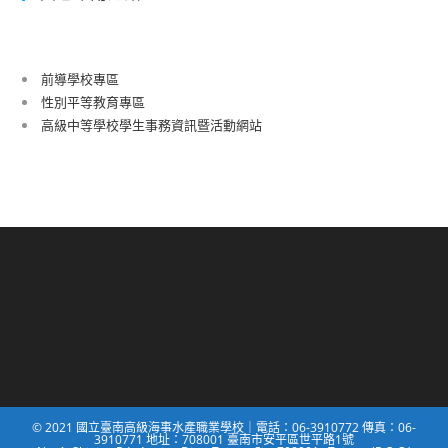
前導學校專區
性別平等教育專區
高級中等學校學生事務資訊暨活動網站
© 2021 國立臺南高級海事水產職業學校｜電話：06-3910772 傳真：06-
3910771 地址：708001 臺南市安平區世平路1號