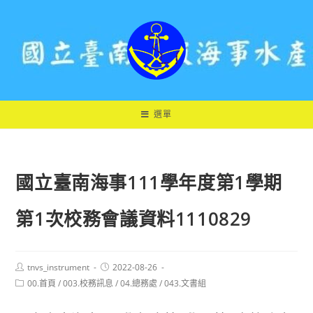
跳
轉
至
主
要
內
容
選單
國立臺南海事111學年度第1學期
第1次校務會議資料1110829
Post
Post
tnvs_instrument
2022-08-26
author:
published:
Post
00.首頁
/
003.校務訊息
/
04.總務處
/
043.文書組
category: