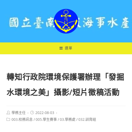
跳
轉
至
主
要
內
容
選單
轉知行政院環境保護署辦理「發掘
水環境之美」攝影/短片徵稿活動
Post
Post
學務主任
2022-08-03
author:
published:
Post
003.校務訊息
/
005.學生賽事
/
03.學務處
/
032.訓育組
category: