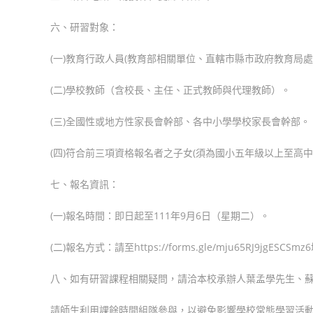
六、研習對象：
(一)教育行政人員(教育部相關單位、直轄市縣市政府教育局
(二)學校教師（含校長、主任、正式教師與代理教師）。
(三)全國性或地方性家長會幹部、各中小學學校家長會幹部。
(四)符合前三項資格報名者之子女(須為國小五年級以上至高中
七、報名資訊：
(一)報名時間：即日起至111年9月6日（星期二）。
(二)報名方式：請至https://forms.gle/mju65RJ9jgES
八、如有研習課程相關疑問，請洽本校承辦人葉孟學先生、蘇威丞先
請師生利用課餘時間組隊參與，以避免影響學校常態學習活