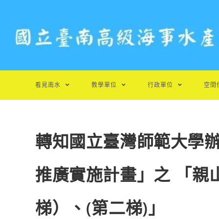
跳
轉
至
主
要
內
容
看見南水
教學單位
行政單位
空間
轉知國立臺灣師範大學辦理
推廣實施計畫」之 「親
梯）、(第二梯)」