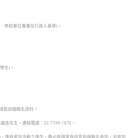
處、學校單位專兼任行政人員等)。
學生)。
CSmz6填寫詳細報名資料。
生，連絡電語：02-7749-1876。
動，惟欲參加活動之學生，務必取得家長同意始得報名參加。另參加