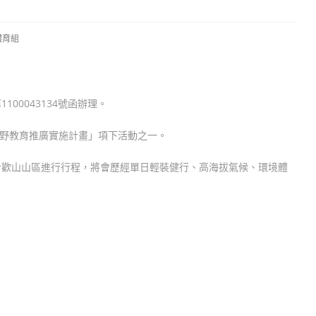
.體育組
00043134號函辦理。
度山野教育推廣實施計畫」項下活動之一。
合歡山山區進行行程，將會歷經單日輕裝健行、高海拔氣候、環境體