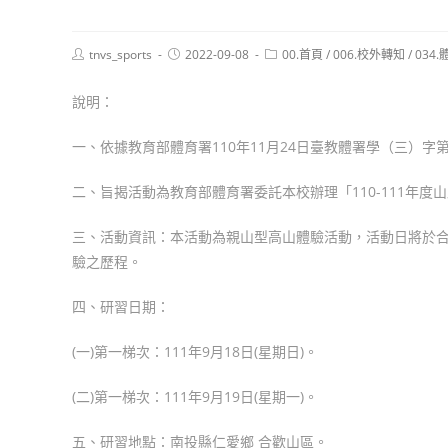
Post
Post
Post
tnvs_sports
2022-09-08
00.首頁
/
006.校外轉知
/
034
author:
published:
category:
說明：
一、依據教育部體育署110年11月24日臺教體署學（三）字第11
二、旨揭活動為教育部體育署委託本校辦理「110-111年
三、活動資訊：本活動為親山型高山體驗活動，活動日將於
驗之歷程。
四、研習日期：
(一)第一梯次：111年9月18日(星期日)。
(二)第一梯次：111年9月19日(星期一)。
五、研習地點：南投縣仁愛鄉 合歡山區。