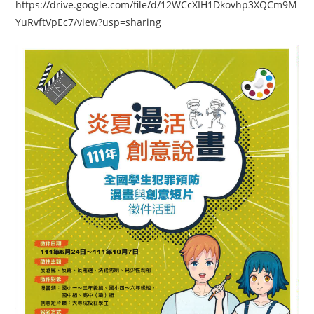
https://drive.google.com/file/d/12WCcXIH1Dkovhp3XQCm9M
YuRvftVpEc7/view?usp=sharing