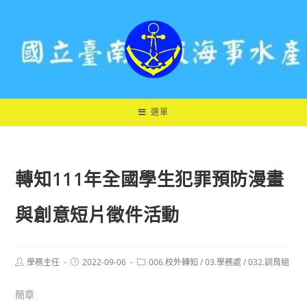
跳
轉
至
主
要
內
容
選單
轉知111年全國學生犯罪預防漫畫
與創意短片徵件活動
Post
Post
Post
學務主任
2022-09-06
006.校外轉知
/
03.學務處
/
032.訓育組
author:
published:
category:
簡章