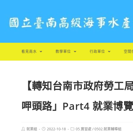
跳
轉
至
主
要
內
容
看見南水
教學單位
行政單位
空間
【轉知台南市政府勞工局】
呷頭路」Part4 就業
Post
Post
Post
就業組
2022-10-18
05.實習處
/
0502.就業輔導組