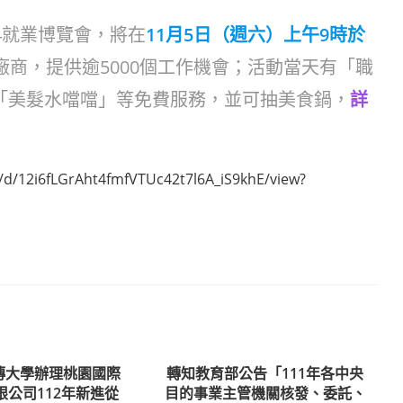
t4就業博覽會，將在
11月5日（週六）上午9時於
廠商，提供逾5000個工作機會；活動當天有「職
「美髮水噹噹」等免費服務，並可抽美食鍋，
詳
le/d/12i6fLGrAht4fmfVTUc42t7l6A_iS9khE/view?
傳大學辦理桃園國際
轉知教育部公告「111年各中央
限公司112年新進從
目的事業主管機關核發、委託、