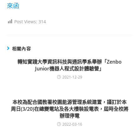
來函
Post Views:
314
相關內容
轉知實踐大學資訊科技與通訊學系舉辦「Zenbo
Junior機器人程式設計體驗營」
2021-12-29
本校為配合國教署校園能源管理系統建置，謹訂於本
周日(3/20)在總變電站及各大樓裝設電表，屆時全校將
辦理停電
2022-03-16