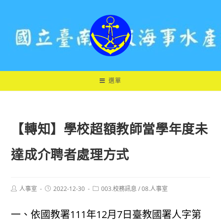
跳
轉
至
主
要
內
容
選單
【轉知】學校超額教師當學年度未
達成介聘者處理方式
Post
Post
Post
人事室
2022-12-30
003.校務訊息
/
08.人事室
author:
published:
category:
一、依國教署111年12月7日臺教國署人字第