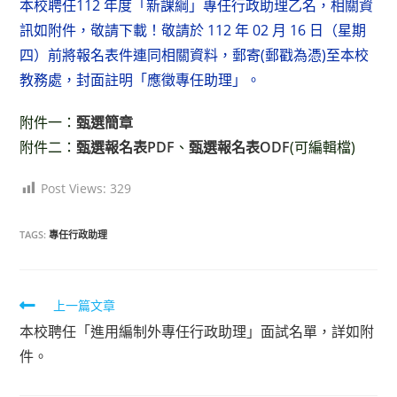
本校聘任112 年度「新課綱」專任行政助理乙名，相關資
訊如附件，敬請下載！敬請於 112 年 02 月 16 日（星期
四）前將報名表件連同相關資料，郵寄(郵戳為憑)至本校
教務處，封面註明「應徵專任助理」。
附件一：
甄選簡章
附件二：
甄選報名表PDF
、
甄選報名表ODF
(可編輯檔)
Post Views:
329
TAGS:
專任行政助理
上一篇文章
Read
本校聘任「進用編制外專任行政助理」面試名單，詳如附
more
件。
articles