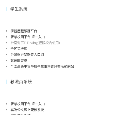
學生系統
學習歷程服務平台
智慧校園平台-單一入口
台南海事E-Testing(僅限校內使用)
全民英檢網
台灣銀行學雜費入口網
數位圖書館
全國高級中等學校學生事務資訊暨活動網站
教職員系統
智慧校園平台-單一入口
雲端公文線上簽核系統