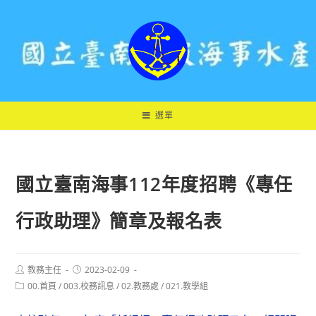
跳
轉
至
主
要
內
容
選單
國立臺南海事112年度招聘《專任
行政助理》簡章及報名表
Post
Post
教務主任
2023-02-09
author:
published:
Post
00.首頁
/
003.校務訊息
/
02.教務處
/
021.教學組
category: