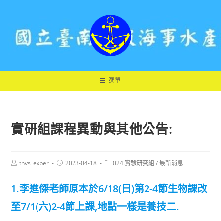
跳
轉
至
主
要
內
容
選單
實研組課程異動與其他公告:
Post
Post
Post
tnvs_exper
2023-04-18
024.實驗研究組
/
最新消息
author:
published:
category:
1.李進傑老師原本於6/18(日)第2-4節生物課改
至7/1(六)2-4節上課,地點一樣是養技二.