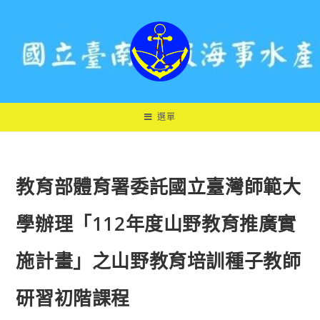
跳
轉
至
主
要
內
容
選單
教育部體育署委託國立臺灣師範大
學辦理「112年度山野教育推廣實
施計畫」之山野教育培訓種子教師
研習初階課程