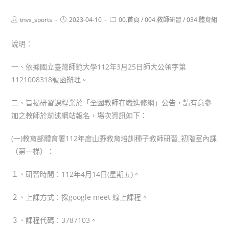
Post
Post
Post
tnvs_sports
2023-04-10
00.首頁
/
004.教師研習
/
034.體育組
author:
published:
category:
說明：
一、依據國立臺灣師範大學112年3月25日師大公領字第
1121008318號函辦理。
二、旨揭研習課程業於「全國教師在職進修網」公告，請有意參
加之教師於前述網站報名，場次資訊如下：
(一)教育部體育署112年度山野教育培訓種子教師研習_初階室內課
（第一梯）：
１、研習時間：112年4月14日(星期五)。
２、上課方式：採google meet 線上課程。
３、課程代碼：3787103。