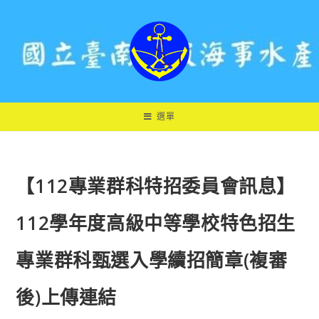
跳
轉
至
主
要
內
容
選單
【112專業群科特招委員會訊息】
112學年度高級中等學校特色招生
專業群科甄選入學續招簡章(複審
後)上傳連結