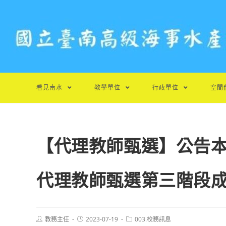
跳
轉
至
主
要
內
容
看見南水
教學單位
行政單位
空間
【代理教師甄選】公告本
代理教師甄選第三階段
Post
Post
Post
教務主任
2023-07-19
003.校務訊息