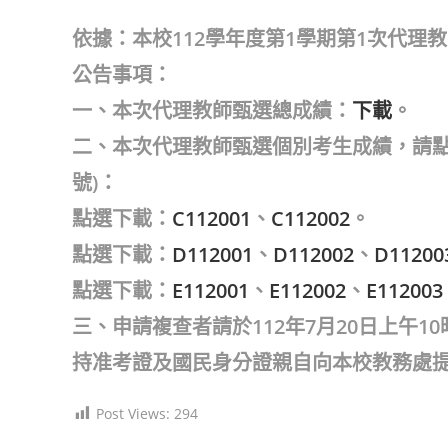
author:
published:
category:
依據：本校112學年度第1學期第1次代
公告事項：
一、本次代理教師甄選總成績：
下載
。
二、本次代理教師甄選個別考生成績，請點
號)：
點選下載：
C112001
、
C112002
。
點選下載：
D112001
、
D112002
、
D11200
點選下載：
E112001
、
E112002
、
E112003
三、申請複查者請於112年7月20日上午
持准考證及國民身分證親自向本校教務處
Post Views:
294