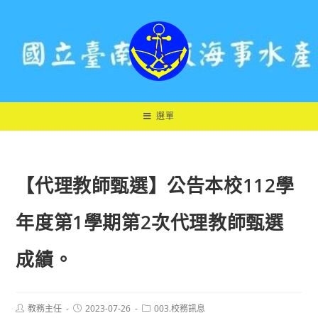
跳
轉
至
主
要
內
容
選單
【代理教師甄選】公告本校112學
年度第1學期第2次代理教師甄選
成績。
Post
Post
Post
教務主任
2023-07-26
003.校務訊息