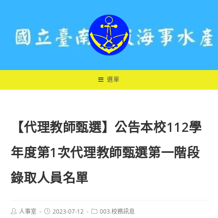
跳
轉
至
主
要
內
容
選單
【代理教師甄選】公告本校112學
年度第1次代理教師甄選第一階段
錄取人員名單
Post
Post
Post
人事室
2023-07-12
003.校務訊息