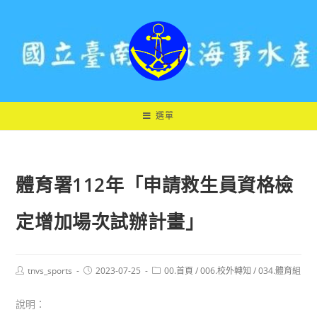
跳
轉
至
主
要
內
容
選單
體育署112年「申請救生員資格檢
定增加場次試辦計畫」
Post
Post
Post
tnvs_sports
2023-07-25
00.首頁
/
006.校外轉知
/
034.體育組
author:
published:
category:
說明：