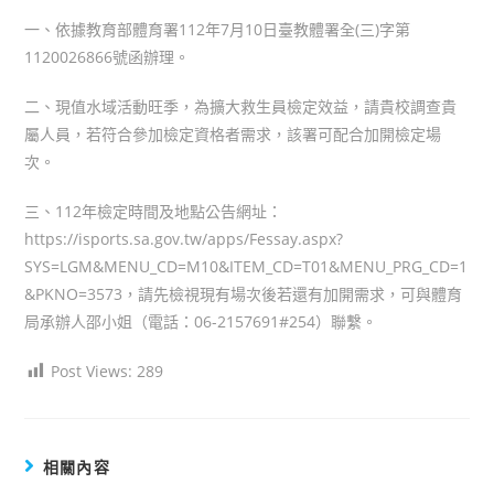
一、依據教育部體育署112年7月10日臺教體署全(三)字第
1120026866號函辦理。
二、現值水域活動旺季，為擴大救生員檢定效益，請貴校調查貴
屬人員，若符合參加檢定資格者需求，該署可配合加開檢定場
次。
三、112年檢定時間及地點公告網址：
https://isports.sa.gov.tw/apps/Fessay.aspx?
SYS=LGM&MENU_CD=M10&ITEM_CD=T01&MENU_PRG_CD=1
&PKNO=3573，請先檢視現有場次後若還有加開需求，可與體育
局承辦人邵小姐（電話：06-2157691#254）聯繫。
Post Views:
289
相關內容