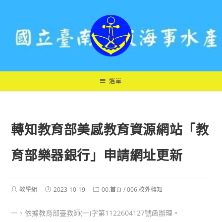
跳
轉
至
主
要
內
容
選單
轉知教育部美感教育資源網站「教
育部樂器銀行」申請網址更新
Post
Post
Post
教學組
2023-10-19
00.首頁
/
006.校外轉知
author:
published:
category:
一、依據教育部臺教師(一)字第1122604127號函辦理。