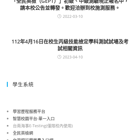
「全民英檢（GEPT）」初級、中級測驗現正報名中，
請本校公告並轉發。歡迎洽辦到校施測服務。
2022-03-10
112年4月16日在校生丙級技能檢定學科測試試場及考
試相關資訊
2023-04-10
學生系統
學習歷程服務平台
智慧校園平台-單一入口
台南海事E-Testing(僅限校內使用)
全民英檢網
台灣銀行學雜費入口網