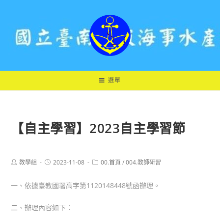
跳
轉
至
主
要
內
容
選單
【自主學習】2023自主學習節
Post
Post
Post
教學組
2023-11-08
00.首頁
/
004.教師研習
author:
published:
category:
一、依據臺教國署高字第1120148448號函辦理。
二、辦理內容如下：