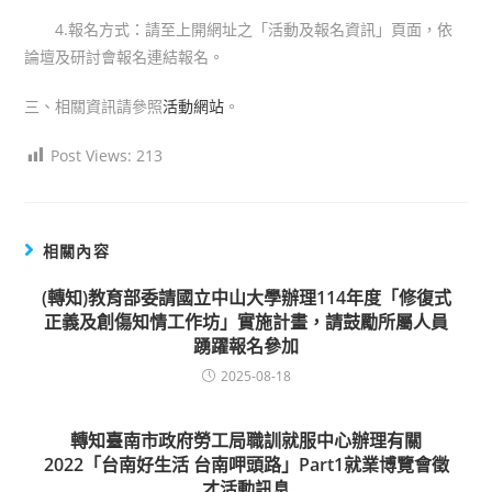
4.報名方式：請至上開網址之「活動及報名資訊」頁面，依
論壇及研討會報名連結報名。
三、相關資訊請參照
活動網站
。
Post Views:
213
相關內容
(轉知)教育部委請國立中山大學辦理114年度「修復式
正義及創傷知情工作坊」實施計畫，請鼓勵所屬人員
踴躍報名參加
2025-08-18
轉知臺南市政府勞工局職訓就服中心辦理有關
2022「台南好生活 台南呷頭路」Part1就業博覽會徵
才活動訊息