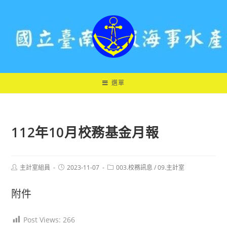
跳
轉
至
主
要
內
容
選單
112年10月校務基金月報
Post
Post
Post
主計室組員
2023-11-07
003.校務訊息
/
09.主計室
author:
published:
category:
附件
Post Views:
266