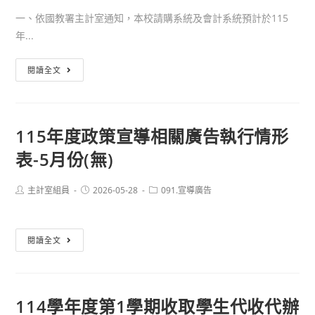
檔
執
一、依國教署主計室通知，本校請購系統及會計系統預計於115
行
年...
情
形
(預
閱讀全文
表-6
告)115
月
年
份
10
115年度政策宣導相關廣告執行情形
(無)
月
表-5月份(無)
將
本
校
Post
Post
Post
主計室組員
2026-05-28
091.宣導廣告
author:
published:
category:
舊
校
115
閱讀全文
務
年
基
度
金
政
會
114學年度第1學期收取學生代收代辦
策
計