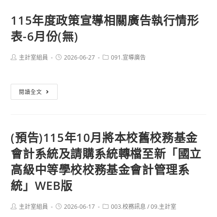
金
1
政
會
日
115年度政策宣導相關廣告執行情形
策
計
生
表-6月份(無)
宣
管
效
導
理
相
Post
Post
Post
主計室組員
2026-06-27
091.宣導廣告
系
author:
published:
category:
關
統」
廣
WEB
115
閱讀全文
告
版
年
執
國
度
行
教
政
情
署
(預告)115年10月將本校舊校務基金
策
形
教
會計系統及請購系統轉檔至新「國立
宣
表-
育
導
高級中等學校校務基金會計管理系
第
訓
相
二
統」WEB版
練
關
季
錄
廣
(無)
影
Post
Post
Post
主計室組員
2026-06-17
003.校務訊息
/
09.主計室
告
author:
published:
category: