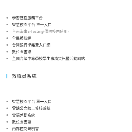
旅
廣
費
告
支
學習歷程服務平台
執
給
智慧校園平台-單一入口
行
標
台南海事E-Testing(僅限校內使用)
情
準
全民英檢網
形
及
台灣銀行學雜費入口網
表-4
數位圖書館
補
月
全國高級中等學校學生事務資訊暨活動網站
充
份
規
(無)
定
教職員系統
智慧校園平台-單一入口
雲端公文線上簽核系統
雲端差勤系統
數位圖書館
內部控制聲明書