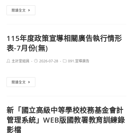
轉
閱讀全文
知
行
政
115年度政策宣導相關廣告執行情形
院
表-7月份(無)
修
正
「中
Post
Post
Post
主計室組員
2026-07-28
091.宣導廣告
author:
published:
category:
央
政
115
閱讀全文
府
年
各
度
機
政
關
新「國立高級中等學校校務基金會計
策
學
管理系統」WEB版國教署教育訓練錄
宣
校
導
影檔
出
相