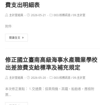
費支出明細表
宣
系
導
統
相
Post
Post
Post
主計室組員
2026-05-21
003.校務訊息
/
09.主計室
及
author:
published:
category:
關
請
附件
廣
購
告
系
114
閱讀全文
執
統
學
行
轉
年
情
檔
度
形
至
修正國立臺南高級海事水產職業學校
第
表-5
新
出差旅費支給標準及補充規定
1
月
「國
學
份
立
期
Post
Post
Post
主計室組員
2026-05-20
003.校務訊息
/
09.主計室
(無)
author:
published:
高
category:
收
級
本次修正重點： 1.交通費：搭乘飛機、高鐵、船舶者，應檢附
取
中
票...
學
等
生
學
修