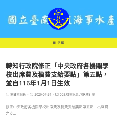
跳
轉
至
主
要
內
容
選單
轉知行政院修正「中央政府各機關學
校出席費及稿費支給要點」第五點，
並自116年1月1日生效
Post
Post
Post
主計室組員
2026-07-29
003.校務訊息
/
09.主計室
author:
published:
category:
修正中央政府各機關學校出席費及稿費支給要點第五點「出席費
之支...