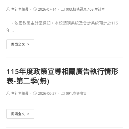
席
關
費
Post
Post
Post
主計室組員
2026-07-14
003.校務訊息
/
09.主計室
author:
published:
category:
廣
及
告
一、依國教署主計室通知，本校請購系統及會計系統預計於115
稿
執
年...
費
行
支
情
新
閱讀全文
給
形
「國
要
表-7
立
點」
月
高
第
115年度政策宣導相關廣告執行情形
份
級
五
表-第二季(無)
(無)
中
點，
等
並
學
Post
Post
Post
主計室組員
2026-06-27
091.宣導廣告
自
author:
published:
category:
校
116
校
年
115
閱讀全文
務
1
年
基
月
度