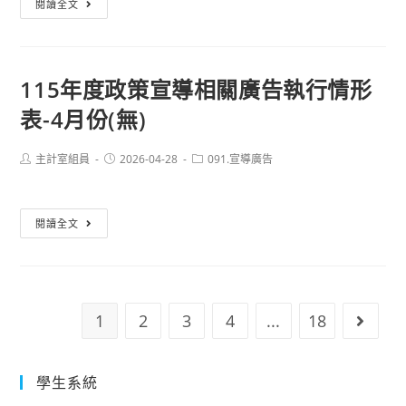
閱讀全文
代
校
正
收
校
國
代
務
立
辦
115年度政策宣導相關廣告執行情形
基
臺
費
金
表-4月份(無)
南
支
會
高
出
計
級
Post
Post
Post
主計室組員
2026-04-28
091.宣導廣告
明
author:
published:
category:
管
海
細
理
事
表
115
閱讀全文
系
水
年
統」
產
度
WEB
職
政
版
業
策
學
1
2
3
4
...
18
Go to 
宣
校
導
出
相
學生系統
差
關