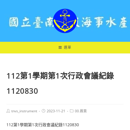
跳
轉
至
主
要
內
容
選單
112第1學期第1次行政會議紀錄
1120830
Post
Post
Post
tnvs_instrument
2023-11-21
00.首頁
author:
published:
category:
112第1學期第1次行政會議紀錄1120830