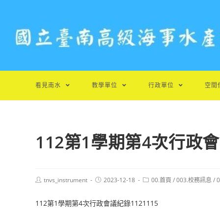
跳
轉
至
主
要
內
容
看見南水
教學單位
行政單位
空間
112第1學期第4次行政會議
Post
Post
Post
tnvs_instrument
2023-12-18
00.首頁
/
003.校務訊息
/
author:
published:
category:
112第1學期第4次行政會議紀錄1121115