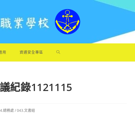
借用
資通安全專區
紀錄1121115
04.總務處
/
043.文書組