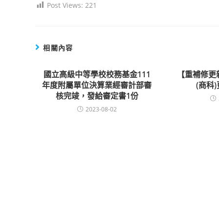
Post Views:
221
相關內容
國立高級中等學校校務基金111
【重補修更
年度附屬單位決算業經審計部審
(商科
核完竣，發給審定書1份
2023-08-02