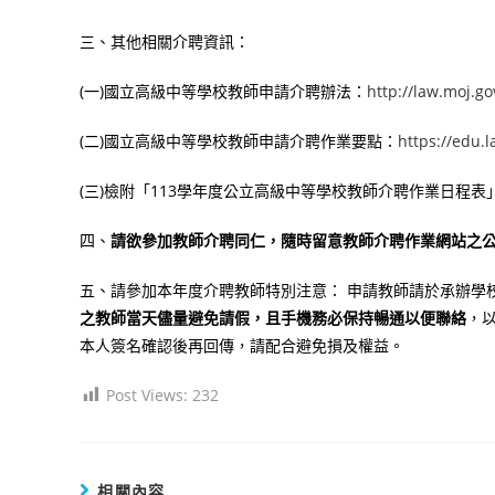
三、其他相關介聘資訊：
(一)國立高級中等學校教師申請介聘辦法：
http://law.moj.g
(二)國立高級中等學校教師申請介聘作業要點：
https://edu.
(三)檢附「113學年度公立高級中等學校教師介聘作業日程表
四、
請欲參加教師介聘同仁，隨時留意教師介聘作業網站之
五、請參加本年度介聘教師特別注意： 申請教師請於承辦學校積分複核
之教師當天儘量避免請假，且手機務必保持暢通以便聯絡
，
本人簽名確認後再回傳，請配合避免損及權益。
Post Views:
232
相關內容