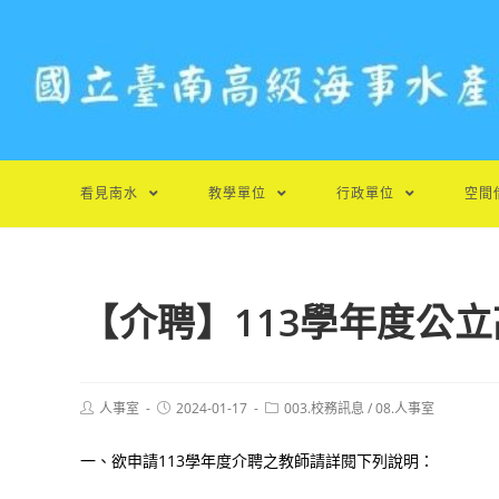
跳
轉
至
主
要
內
容
看見南水
教學單位
行政單位
空間
【介聘】113學年度公
Post
Post
Post
人事室
2024-01-17
003.校務訊息
/
08.人事室
author:
published:
category:
一、欲申請113學年度介聘之教師請詳閱下列說明：