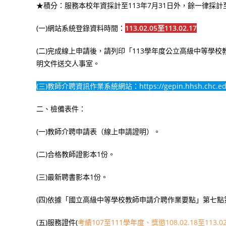
★積分：服務本校年資採計至113年7月31日外，餘一律採計至
(一)網站系統登錄資料時間：
113.02.05至113.02.17
(二)完成線上申請後，請列印「113學年度公立高級中等學
明文件送交人事室。
(三)教師介聘資訊作業系統網站：
https://gepin.hhsh.chc.e
二、檢備表件：
(一)教師介聘申請表（線上申請證明）。
(二)合格教師證影本1份。
(三)最新聘書影本1份。
(四)依據「國立高級中等學校教師申請介聘作業要點」第七點
(五)服務證件(
考績107至111學年度
、獎懲108.02.18至113.0