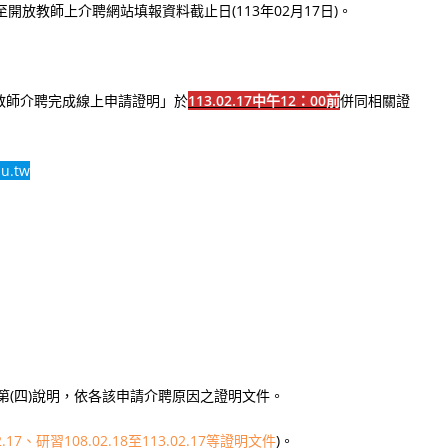
開放教師上介聘網站填報資料截止日(113年02月17日)。
校教師介聘完成線上申請證明」於
113.02.17中午12：00前
併同相關證
du.tw
第(四)說明，依各該申請介聘原因之證明文件。
2.17、研習108.02.18至113.02.17等證明文件
)。