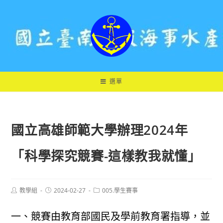
跳
轉
至
主
要
內
容
選單
國立高雄師範大學辦理2024年
「科學探究競賽-這樣教我就懂」
Post
Post
Post
教學組
2024-02-27
005.學生賽事
author:
published:
category:
一、競賽由教育部國民及學前教育署指導，並