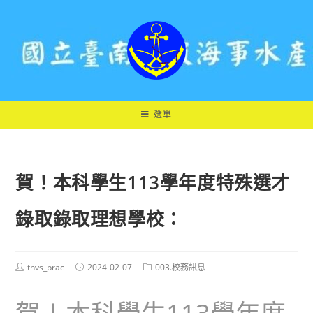
跳
轉
至
主
要
內
容
選單
賀！本科學生113學年度特殊選才
錄取錄取理想學校：
Post
Post
Post
tnvs_prac
2024-02-07
003.校務訊息
author:
published:
category: