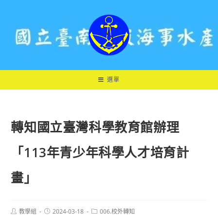
跳
轉
至
主
要
內
容
選單
轉知國立臺灣科學教育館辦理
「113年青少年科學人才培育計
畫」
Post
Post
Post
教學組
2024-03-18
006.校外轉知