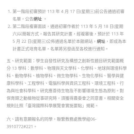
第一階段初審預計 113 年 4 月 17 日(星期三)前公告通過初審
名單，公告
網址
。
第二階段複審面談，通過初審作者於 113 年 5 月 18 日(星期
六)以簡報方式，報告其研究計畫，經複審後，預計於 113 年
5 月 22 日(星期三)公佈通過名單於本館網站，
網址
，即成為本
計畫正式培育名單，名單將另發函至各校進行通知。
五、研究範圍：學生自發性研究及構想之創新性題目研究範圍概
分 13 學科：數學科、物理與天文學科、化學科、地球與環境科學
科、動物學科、植物學科、微生物學科、生物化學科、醫學與健
康科學科、工程學科、電腦科學與資訊工程科、環境工程科、行
為與社會科學科。研究應善待生物及不影響環境生態為原則。對
保育類之動植物從事研究時，須獲得農委會之同意書。相關安全
規則比照「臺灣國際科學展覽會實施要點」規範。
六、請有意願報名的同學，聯繫教務處教學組06-
3910772#221。