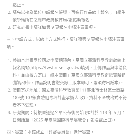
點止。
請先以校為單位申請報名帳號，再進行作品線上報名；自學生
依學籍所在之縣市政府教育局/處協助報名。
研究計畫申請詳如第 9 頁報名申請注意事項。
三、申請方式：以線上方式進行，請詳讀第 9 頁報名申請注意事
項。
參加本計畫學校應於申請期限內，至國立臺灣科學教育館線上
報名網站(https://twsf.ntsec.gov.tw)填列、上傳作品與申請資
料，並由校方寄出「紙本清冊」至國立臺灣科學教育館實驗組
(響應環保，作品說明書繳交線上版本即可，毋須寄出紙本)。
清冊寄送地址：國立臺灣科學教育館111臺北市士林區士商路
189號 10 樓(實驗組青培計畫承辦人 收)，資料不全或格式不符
者不予受理。
研究期間：待複審通過名單公布後開始 (預計於 113 年 5 月 1
日開始至「2025 年臺灣國際科學展覽會」報名截止日)。
四、審查：本館成立「評審委員會」進行審查。