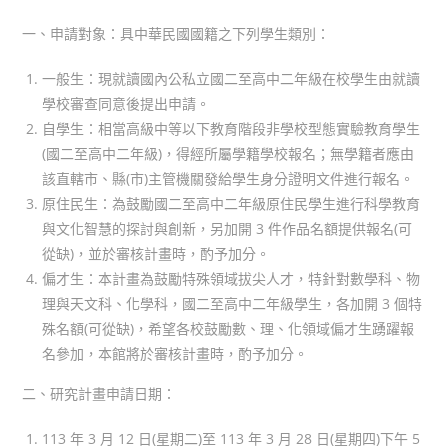
author:
published:
category:
一、申請對象：具中華民國國籍之下列學生類別：
一般生：現就讀國內公私立國二至高中二年級在校學生由就讀
學校審查同意後提出申請。
自學生：相當高級中等以下教育階段非學校型態實驗教育學生
(國二至高中二年級)，得經所屬學籍學校報名；無學籍者應由
該直轄市、縣(市)主管機關發給學生身分證明文件進行報名。
原住民生：為鼓勵國二至高中二年級原住民學生進行科學教育
與文化智慧的探討與創新，另加開 3 件作品名額提供報名(可
從缺)，並於審核計畫時，酌予加分。
偏才生：本計畫為鼓勵特殊領域拔尖人才，特針對數學科、物
理與天文科、化學科，國二至高中二年級學生，各加開 3 個特
殊名額(可從缺)，希望各校鼓勵數、理、化領域偏才生踴躍報
名參加，本館將於審核計畫時，酌予加分。
二、研究計畫申請日期：
113 年 3 月 12 日(星期二)至 113 年 3 月 28 日(星期四)下午 5