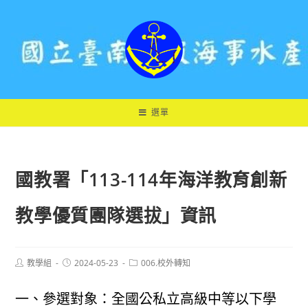
跳
轉
至
主
要
內
容
選單
國教署「113-114年海洋教育創新
教學優質團隊選拔」資訊
Post
Post
Post
教學組
2024-05-23
006.校外轉知
author:
published:
category:
一、參選對象：全國公私立高級中等以下學