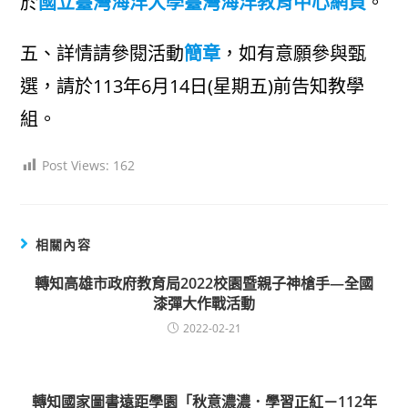
於
國立臺灣海洋大學臺灣海洋教育中心網頁
。
五、詳情請參閱活動
簡章
，如有意願參與甄
選，請於113年6月14日(星期五)前告知教學
組。
Post Views:
162
相關內容
轉知高雄市政府教育局2022校園暨親子神槍手—全國
漆彈大作戰活動
2022-02-21
轉知國家圖書遠距學園「秋意濃濃．學習正紅－112年