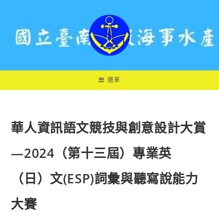
跳
轉
至
主
要
內
容
選單
華人資訊語文競技與創意設計大賞
―2024（第十三屆）專業英
（日）文(ESP)詞彙與聽寫說能力
大賽