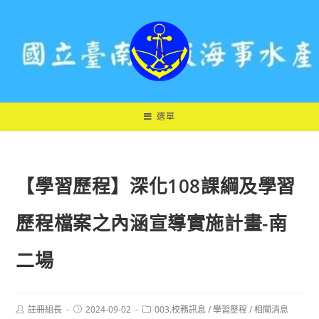
跳
轉
至
主
要
內
容
選單
【學習歷程】深化108課綱及學習
歷程檔案之內涵宣導實施計畫-南
二場
Post
Post
Post
註冊組長
2024-09-02
003.校務訊息
/
學習歷程
/
相關消息