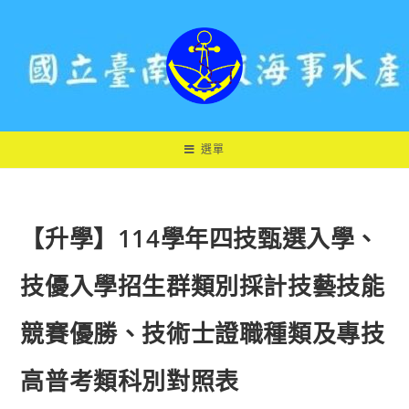
跳
轉
至
主
要
內
容
選單
【升學】114學年四技甄選入學、
技優入學招生群類別採計技藝技能
競賽優勝、技術士證職種類及專技
高普考類科別對照表