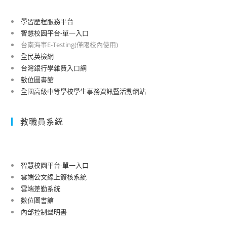
學習歷程服務平台
智慧校園平台-單一入口
台南海事E-Testing(僅限校內使用)
全民英檢網
台灣銀行學雜費入口網
數位圖書館
全國高級中等學校學生事務資訊暨活動網站
教職員系統
智慧校園平台-單一入口
雲端公文線上簽核系統
雲端差勤系統
數位圖書館
內部控制聲明書