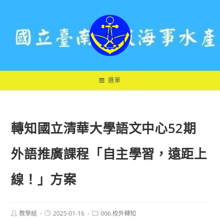
跳
轉
至
主
要
內
容
選單
轉知國立清華大學語文中心52期
外語推廣課程「自主學習，遠距上
線！」方案
Post
Post
Post
教學組
2025-01-16
006.校外轉知