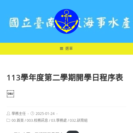
跳
轉
至
主
要
內
容
選單
113學年度第二學期開學日程序表
￼
Post
Post
學務主任
2025-01-24
author:
published:
Post
00.首頁
/
003.校務訊息
/
03.學務處
/
032.訓育組
category: