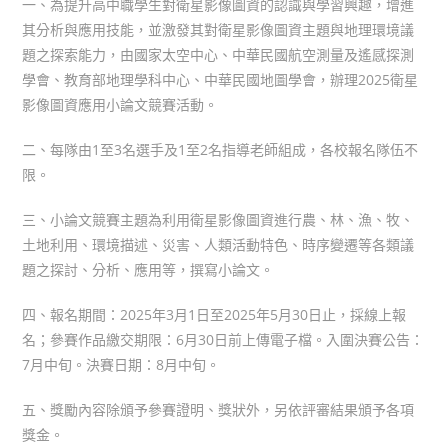
一、為提升高中職學生對衛星影像圖資的認識與學習興趣，增進
其分析與應用技能，並激發其對衛星影像圖資主題與地理環境議
題之探索能力，由國家太空中心、中華民國航空測量及遙感探測
學會、教育部地理學科中心、中華民國地圖學會，辦理2025衛星
影像圖資應用小論文競賽活動。
二、每隊由1至3名選手及1至2名指導老師組成，各校報名隊伍不
限。
三、小論文競賽主題為利用衛星影像圖資進行農、林、漁、牧、
土地利用、環境描述、災害、人類活動特色、時序變遷等各類議
題之探討、分析、應用等，撰寫小論文。
四、報名期間：2025年3月1日至2025年5月30日止，採線上報
名；參賽作品繳交期限：6月30日前上傳電子檔。入圍決賽公告：
7月中旬。決賽日期：8月中旬。
五、獎勵內容除頒予參賽證明、獎狀外，另依評審結果頒予各項
獎金。