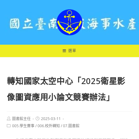
跳
轉
至
主
要
內
容
選單
轉知國家太空中心「2025衛星影
像圖資應用小論文競賽辦法」
Post
Post
圖書館主任
2025-03-11
author:
published:
Post
005.學生賽事
/
006.校外轉知
/
07.圖書館
category: