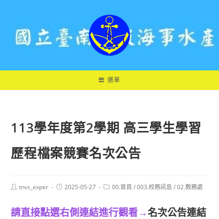
跳
轉
至
主
要
內
容
選單
113學年度第2學期 高三學生學習
歷程檔案競賽名次公告
Post
Post
Post
tnvs_exper
2025-05-27
00.首頁
/
003.校務訊息
/
02.教務處
author:
published:
category:
請直接點選右側連結進行觀看
→
名次公告連結