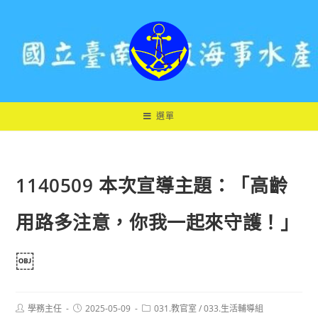
跳
轉
至
主
要
內
容
選單
1140509 本次宣導主題：「高齡
用路多注意，你我一起來守護！」
￼
Post
Post
Post
學務主任
2025-05-09
031.教官室
/
033.生活輔導組