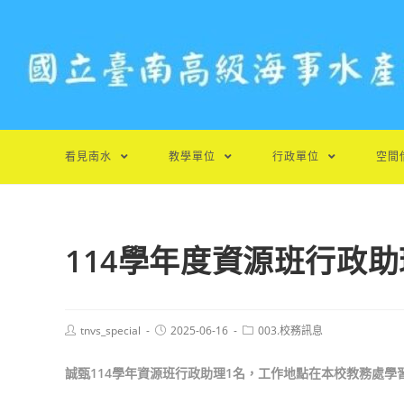
跳
轉
至
主
要
內
容
看見南水
教學單位
行政單位
空間
114學年度資源班行政
Post
Post
Post
tnvs_special
2025-06-16
003.校務訊息
author:
published:
category:
誠甄114
學年資源班行政助理1
名，工作地點在本校教務處學