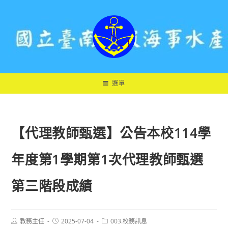
跳
轉
至
主
要
內
容
選單
【代理教師甄選】公告本校114學
年度第1學期第1次代理教師甄選
第三階段成績
Post
Post
Post
教務主任
2025-07-04
003.校務訊息