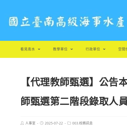
跳
轉
至
主
要
內
容
看見南水
教學單位
行政單位
空間
【代理教師甄選】公告本
師甄選第二階段錄取人
Post
Post
Post
人事室
2025-07-22
003.校務訊息