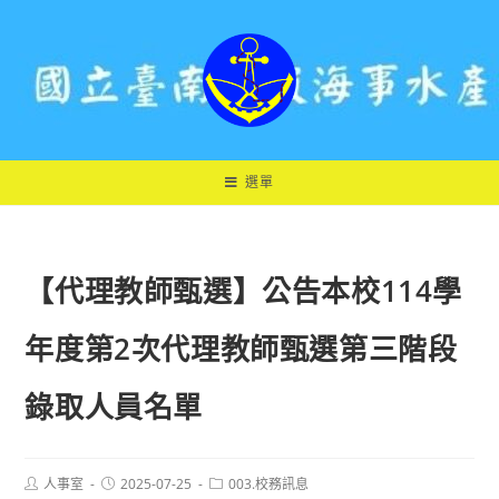
跳
轉
至
主
要
內
容
選單
【代理教師甄選】公告本校114學
年度第2次代理教師甄選第三階段
錄取人員名單
Post
Post
Post
人事室
2025-07-25
003.校務訊息