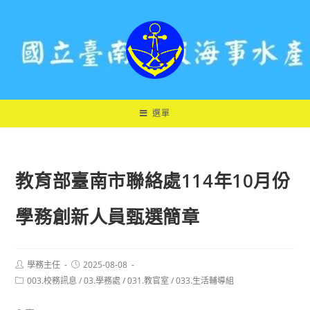
跳
轉
至
主
要
內
容
選單
教育部臺南市聯絡處114年10月份
學務創新人員甄選簡章
Post
Post
學務主任
2025-08-08
author:
published:
Post
003.校務訊息
/
03.學務處
/
031.教官室
/
033.生活輔導組
category: