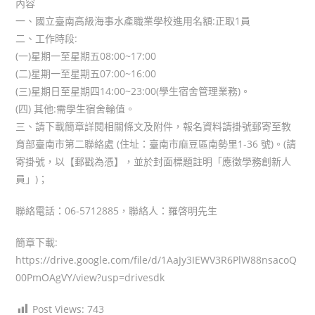
內容
一、國立臺南高級海事水產職業學校進用名額:正取1員
二、工作時段:
(一)星期一至星期五08:00~17:00
(二)星期一至星期五07:00~16:00
(三)星期日至星期四14:00~23:00(學生宿舍管理業務)。
(四) 其他:需學生宿舍輪值。
三、請下載簡章詳閱相關條文及附件，報名資料請掛號郵寄至教
育部臺南市第二聯絡處 (住址：臺南市麻豆區南勢里1-36 號)。(請
寄掛號，以【郵戳為憑】，並於封面標題註明「應徵學務創新人
員」)；
聯絡電話：06-5712885，聯絡人：羅啓明先生
簡章下載:
https://drive.google.com/file/d/1AaJy3IEWV3R6PlW88nsacoQ
00PmOAgVY/view?usp=drivesdk
Post Views:
743