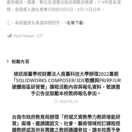
優良雜誌、圖書、數位及漫畫出版品獎勵及推廣；114年度金漫
獎、金鼎獎入圍名單業分別於8月6日、8月13日公布。
二、本屆獲獎名單請詳閱附件。<
名單下載
>
Post Views:
571
相關內容
檢送南臺學校財團法人南臺科技大學辦理2022暑期
「SOLIDWORKS COMPOSER/3DE軟體與PR/RP/UR
硬體南區研習營」課程活動內容與報名資料，敬請惠
予公告並鼓勵本校教師報名參加。
2022-05-23
台南市政府教育局辦理「府城文資教學力教師增能研
習」兩場，邀請國語文、社會、藝術領域校訂課程授
課教師或其他有興趣之教師踴躍參加，請本校惠予參