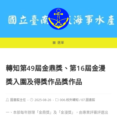
跳
轉
至
主
要
內
容
選單
轉知第49屆金鼎獎、第16屆金漫
獎入圍及得獎作品獎作品
Post
Post
Post
圖書館主任
2025-08-26
006.校外轉知
/
07.圖書館
author:
published:
category:
一、本部每年辦理「金鼎獎」及「金漫獎」，由專業評審評選出