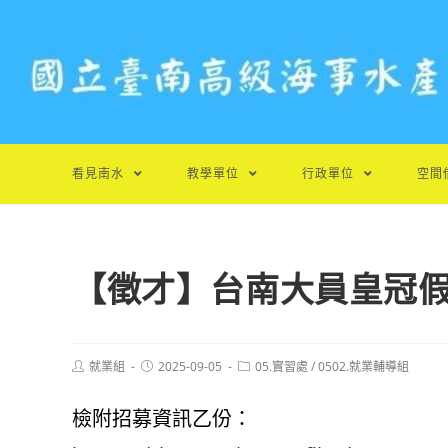
跳
轉
至
主
要
內
容
看見南水
教學單位
行政單位
空間
【徵才】台南大員皇冠假
Post
Post
Post
就業組
2025-09-05
05.實習處
/
0502.就業輔導組
author:
published:
category:
檢附招募資訊乙份：