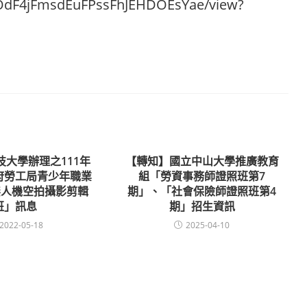
9OOdF4jFmsdEuFPssFhJEHDOEsYae/view?
技大學辦理之111年
【轉知】國立中山大學推廣教育
府勞工局青少年職業
組「勞資事務師證照班第7
無人機空拍攝影剪輯
期」、「社會保險師證照班第4
班」訊息
期」招生資訊
2022-05-18
2025-04-10