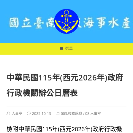
跳
轉
至
主
要
內
容
選單
中華民國115年(西元2026年)政府
行政機關辦公日曆表
Post
Post
Post
人事室
2025-10-13
003.校務訊息
/
08.人事室
author:
published:
category:
檢附中華民國115年(西元2026年)政府行政機