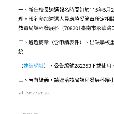
author:
published:
category:
一、新任校長遴選報名時間訂於115年5月
理。報名參加遴選人員應填妥簡章所定相
教育局課程發展科（708201臺南市永華路
二、遴選簡章（含申請表件）、出缺學校
統
（
連結網址
），公告編號282353下載使用
三、若有疑義，請逕洽該局課程發展科羅小姐，
Post Views:
200