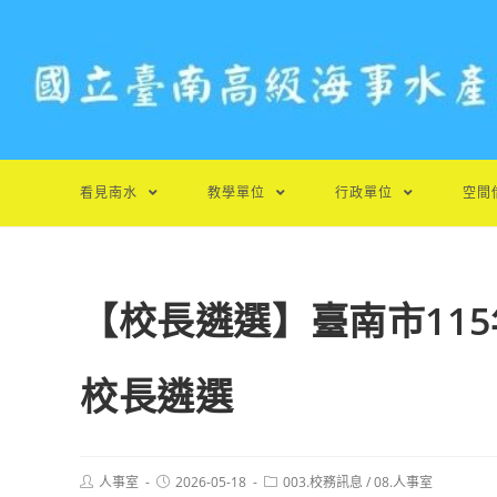
跳
轉
至
主
要
內
容
看見南水
教學單位
行政單位
空間
【校長遴選】臺南市11
校長遴選
Post
Post
Post
人事室
2026-05-18
003.校務訊息
/
08.人事室