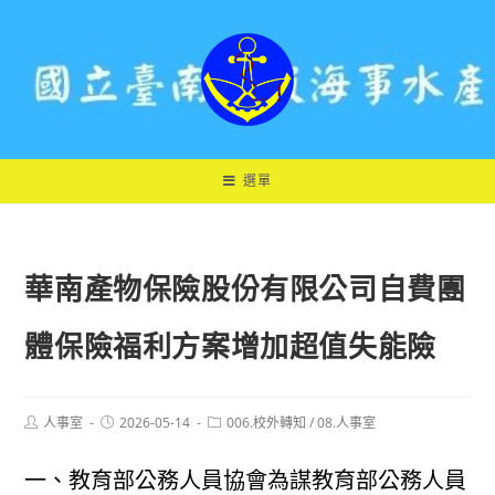
跳
轉
至
主
要
內
容
選單
華南產物保險股份有限公司自費團
體保險福利方案增加超值失能險
Post
Post
Post
人事室
2026-05-14
006.校外轉知
/
08.人事室
author:
published:
category:
一、教育部公務人員協會為謀教育部公務人員