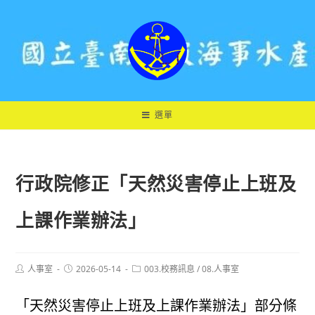
跳
轉
至
主
要
內
容
選單
行政院修正「天然災害停止上班及
上課作業辦法」
Post
Post
Post
人事室
2026-05-14
003.校務訊息
/
08.人事室
author:
published:
category:
「天然災害停止上班及上課作業辦法」部分條