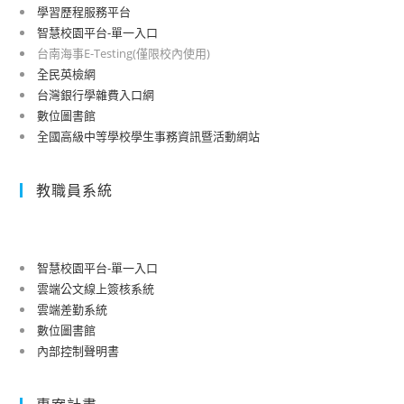
學習歷程服務平台
智慧校園平台-單一入口
台南海事E-Testing(僅限校內使用)
全民英檢網
台灣銀行學雜費入口網
數位圖書館
全國高級中等學校學生事務資訊暨活動網站
教職員系統
智慧校園平台-單一入口
雲端公文線上簽核系統
雲端差勤系統
數位圖書館
內部控制聲明書