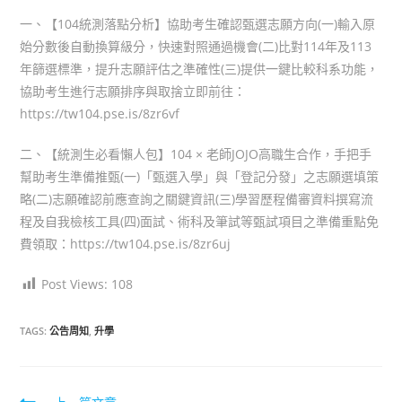
一、【104統測落點分析】協助考生確認甄選志願方向(一)輸入原
始分數後自動換算級分，快速對照通過機會(二)比對114年及113
年篩選標準，提升志願評估之準確性(三)提供一鍵比較科系功能，
協助考生進行志願排序與取捨立即前往：
https://tw104.pse.is/8zr6vf
二、【統測生必看懶人包】104 × 老師JOJO高職生合作，手把手
幫助考生準備推甄(一)「甄選入學」與「登記分發」之志願選填策
略(二)志願確認前應查詢之關鍵資訊(三)學習歷程備審資料撰寫流
程及自我檢核工具(四)面試、術科及筆試等甄試項目之準備重點免
費領取：https://tw104.pse.is/8zr6uj
Post Views:
108
TAGS:
公告周知
,
升學