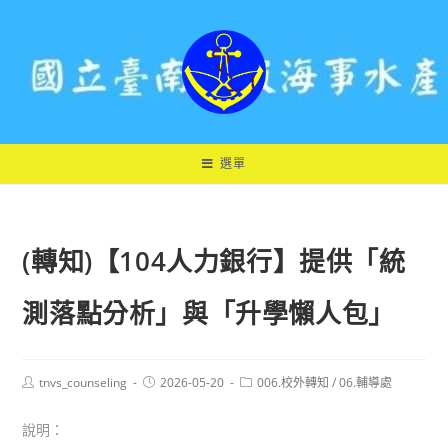
跳
轉
至
主
要
內
容
選單
(轉知)【104人力銀行】提供「統
測落點分析」與「升學懶人包」
Post
Post
Post
tnvs_counseling
2026-05-20
006.校外轉知
/
06.輔導處
author:
published:
category:
說明：