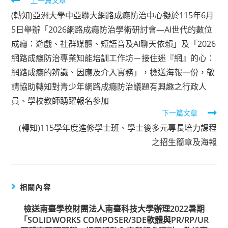
上一篇文章
Read
(轉知)亞洲大學中亞聯大網路成癮防治中心擬於115年6月
more
5日舉辦「2026網路成癮防治學術研討會—AI世代的數位
成癮：遊戲、社群媒體、短語音及AI聊天依賴」及「2026
articles
網路成癮防治專業知能培訓工作坊－接住迷『網』的心：
網路成癮的辨識、因應及介入實務」，檢送海報一份，敬
請協助轉知對青少年網路成癮防治議題有興趣之行政人
員、學校教師踴躍報名參加
下一篇文章
(轉知)115學年度進修學士班、學士後多元專長培力課程
之招生簡章及海報
相關內容
檢送南臺學校財團法人南臺科技大學辦理2022暑期
「SOLIDWORKS COMPOSER/3DE軟體與PR/RP/UR