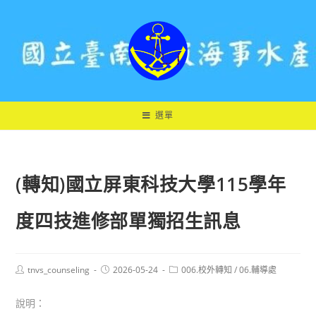
跳
轉
至
主
要
內
容
選單
(轉知)國立屏東科技大學115學年
度四技進修部單獨招生訊息
Post
Post
Post
tnvs_counseling
2026-05-24
006.校外轉知
/
06.輔導處
author:
published:
category:
說明：