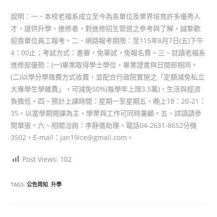
author:
published:
category:
說明：一、本校老福系成立至今為各單位及業界培育許多優秀人
才，提供升學、進修者，對進修招生管道之參考與了解，誠摯歡
迎貴單位員工報考。二、網路報考期限：至115年8月7日(五)下午
4：00止；考試方式：書審，免筆試，免報名費。三、就讀老福系
進修部優勢：(一)畢業取得學士學位，畢業證書與日間部相同。
(二)以學分學雜費方式收費，並配合行政院實施之「定額減免私立
大專學生學雜費」，可減免50%(每學年上限3.5萬)，生活與經濟
負擔低。四、預計上課時間：星期一至星期五，晚上18：20-21：
35，以當學期開課為主，學業與工作可同時兼顧。五、詳請請參
閱單張。六、相關洽詢：李靜儀助理，電話04-2631-8652分機
3502，E-mail：jan19ice@gmail.com。
Post Views:
102
TAGS:
公告周知
,
升學