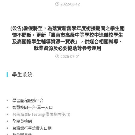
2022-08-12
(公告)暑假將至，為落實新舊學年度銜接期間之學生關
懷不間斷，更新「臺南市高級中等學校中途離校學生
及高關懷學生輔導資源一覽表」，供媒合相關輔導、
就業資源及必要協助等參考運用
2026-07-01
學生系統
學習歷程服務平台
智慧校園平台-單一入口
台南海事E-Testing(僅限校內使用)
全民英檢網
台灣銀行學雜費入口網
數位圖書館