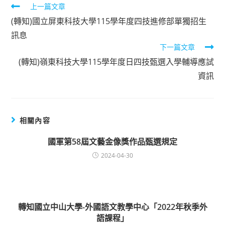
上一篇文章
Read
(轉知)國立屏東科技大學115學年度四技進修部單獨招生
more
訊息
下一篇文章
articles
(轉知)嶺東科技大學115學年度日四技甄選入學輔導應試
資訊
相關內容
國軍第58屆文藝金像獎作品甄選規定
2024-04-30
轉知國立中山大學-外國語文教學中心「2022年秋季外
語課程」