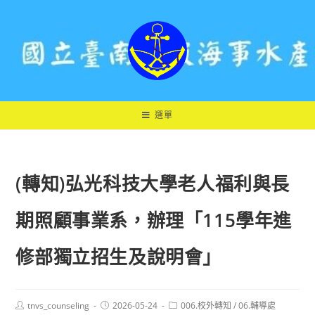
跳
轉
至
主
要
內
容
選單
(轉知)弘光科技大學老人福利與長
期照顧事業系，辦理「115學年進
修部獨立招生及說明會」
Post
Post
Post
tnvs_counseling
2026-05-24
006.校外轉知
/
06.輔導處