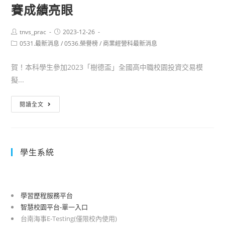
113
賽成績亮眼
學
學
校
年
Post
Post
tnvs_prac
2023-12-26
author:
published:
度
Post
0531.最新消息
/
0536.榮譽榜
/
商業經營科最新消息
category:
科
技
賀！本科學生參加2023「樹德盃」全國高中職校園投資交易模
校
擬...
院
賀！
繁
閱讀全文
本
星
科
計
商
畫
學生系統
經
聯
三
合
學
推
生
薦
學習歷程服務平台
參
甄
智慧校園平台-單一入口
加
選
台南海事E-Testing(僅限校內使用)