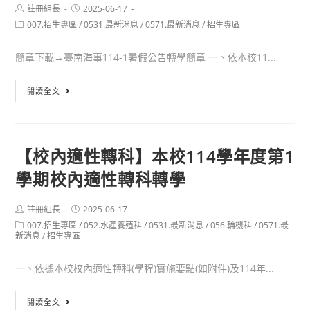
校
Post
Post
註冊組長
2025-06-17
author:
published:
Post
007.招生專區
/
114
0531.最新消息
/
0571.最新消息
/
招生專區
category:
學
簡章下載→臺南海事114-1暑假公告轉學簡章 一、依本校11...
年
度
【轉
閱讀全文
第
學】
2
本
學
校
期
【校內適性轉科】本校114學年度第1
114
校
學期校內適性轉科轉學
學
內
年
適
度
Post
Post
註冊組長
2025-06-17
性
author:
published:
Post
007.招生專區
/
第
052.水產養殖科
/
0531.最新消息
/
056.輪機科
/
0571.最
轉
category:
新消息
/
招生專區
1
科
學
轉
一、依據本校校內適性轉科(學程)實施要點(如附件)及114年...
期
學
暑
【校
閱讀全文