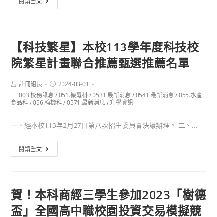
閱讀全文
特
本
殊
校
選
學
才
【科技繁星】本校113學年度科技校
生
錄
院繁星計畫聯合推薦甄選推薦名單
114
取
學
錄
年
Post
Post
註冊組長
2024-03-01
取
author:
published:
Post
003.校務訊息
/
度
051.機電科
/
0531.最新消息
/
0541.最新消息
/
055.水產
理
category:
食品科
/
056.輪機科
/
0571.最新消息
/
升學資訊
特
想
殊
學
一、經本校113年2月27日第八次招生委員會決議辦理。 二、...
選
校
才
【科
閱讀全文
錄
技
取
繁
錄
星】
賀！本科商經三學生參加2023「樹德
取
本
理
盃」全國高中職校園投資交易模擬競
校
想