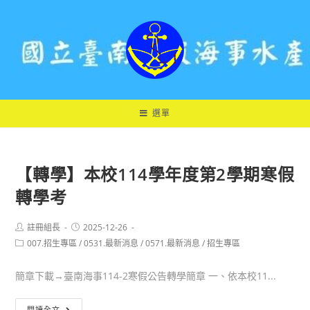
跳
轉
至
主
要
內
容
選單
【轉學】本校114學年度第2學期寒假
轉學考
Post
Post
註冊組長
2025-12-26
author:
published:
Post
007.招生專區
/
0531.最新消息
/
0571.最新消息
/
招生專區
category:
簡章下載→臺南海事114-2寒假公告轉學簡章 一、依本校11...
【轉
閱讀全文