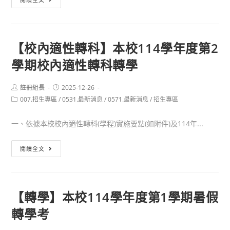
學】
本
校
【校內適性轉科】本校114學年度第2
114
學期校內適性轉科轉學
學
年
度
Post
Post
註冊組長
2025-12-26
author:
published:
Post
007.招生專區
/
第
0531.最新消息
/
0571.最新消息
/
招生專區
category:
2
一、依據本校校內適性轉科(學程)實施要點(如附件)及114年...
學
期
【校
閱讀全文
寒
內
假
適
轉
性
學
【轉學】本校114學年度第1學期暑假
轉
考
轉學考
科】
本