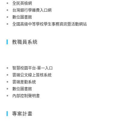
2023「樹
推
全民英檢網
德
薦
台灣銀行學雜費入口網
盃」
數位圖書館
名
全國高級中等學校學生事務資訊暨活動網站
全
單
國
高
教職員系統
中
職
校
智慧校園平台-單一入口
園
雲端公文線上簽核系統
投
雲端差勤系統
資
數位圖書館
交
內部控制聲明書
易
模
專案計畫
擬
競
賽