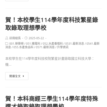
假
內
轉
適
學
性
賀！本校學生114學年度科技繁星錄
考
轉
取錄取理想學校
科】
本
校
Post
Post
註冊組長
2025-05-22
author:
published:
Post
001.榮譽榜
/
051.機電科
114
/
052.水產養殖科
/
0531.最新消息
/
0541.最新
category:
消息
/
055.水產食品科
/
0571.最新消息
/
升學資訊
學
年
本校學生在114學年度科技校院繁星計畫錄取國立科技大學：
度
機...
第
1
賀！
閱讀全文
學
本
期
校
校
學
賀！本科商經三學生114學年度特殊
內
生
適
選才錄取錄取理想學校
114