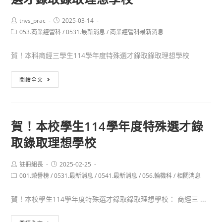
性
學
轉
年
Post
Post
tnvs_prac
2025-03-14
author:
published:
科
Post
053.商業經營科
度
/
0531.最新消息
/
商業經營科最新消息
category:
轉
科
學
賀！本科商經三學生114學年度特殊選才錄取錄取理想學校
技
繁
賀！
閱讀全文
星
本
錄
科
取
商
錄
賀！本校學生114學年度特殊選才錄
經
取
取錄取理想學校
三
理
學
想
生
Post
Post
註冊組長
2025-02-25
學
author:
published:
Post
001.榮譽榜
/
0531.最新消息
114
/
0541.最新消息
/
056.輪機科
/
相關消息
校
category:
學
賀！本校學生114學年度特殊選才錄取錄取理想學校： 商經三 ...
年
度
賀！