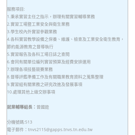
服務項目:
1.秉承實習主任之指示，辦理有關實習輔導業務
2.實習工場暨工業安全與衛生業務
3.學生校內外實習參觀業務
4.各科實習教學設備之保養、維護、檢查及工業安全衛生教育，
節約能源教育之督導執行
5.實習報告及各科工場日誌之查閱
6.會同有關單位編列實習預算及經費安排運用
7.辦理各項技藝競賽業務
8.督導評鑑準備工作及有關職業教育資料之蒐集整理
9.實習組有關業務之研究改進及發展事項
10.處理其他上級交辦事項
就業輔導組長：
曾國銓
分機號碼:513
電子郵件：tnvs2115@gapps.tnvs.tn.edu.tw