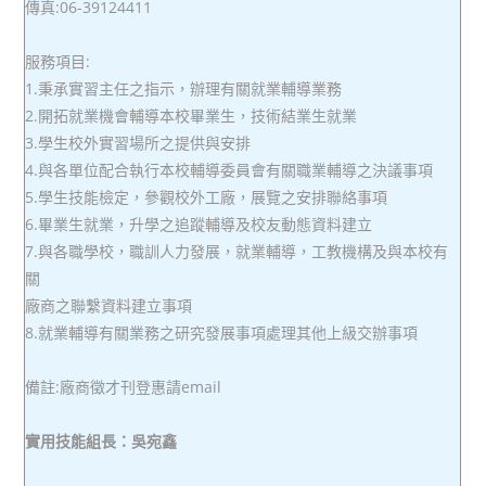
傳真:06-39124411
服務項目:
1.秉承實習主任之指示，辦理有關就業輔導業務
2.開拓就業機會輔導本校畢業生，技術結業生就業
3.學生校外實習場所之提供與安排
4.與各單位配合執行本校輔導委員會有關職業輔導之決議事項
5.學生技能檢定，參觀校外工廠，展覽之安排聯絡事項
6.畢業生就業，升學之追蹤輔導及校友動態資料建立
7.與各職學校，職訓人力發展，就業輔導，工教機構及與本校有
關
廠商之聯繫資料建立事項
8.就業輔導有關業務之研究發展事項處理其他上級交辦事項
備註:廠商徵才刊登惠請email
實用技能組長：吳宛鑫