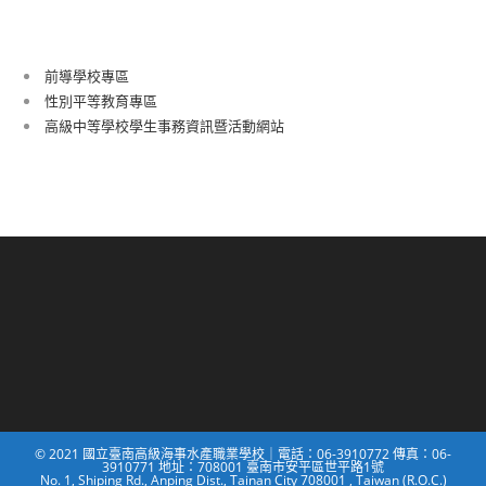
前導學校專區
性別平等教育專區
高級中等學校學生事務資訊暨活動網站
© 2021 國立臺南高級海事水產職業學校｜電話：06-3910772 傳真：06-
3910771 地址：708001 臺南市安平區世平路1號
No. 1, Shiping Rd., Anping Dist., Tainan City 708001 , Taiwan (R.O.C.)