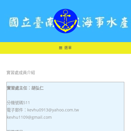
跳
轉
至
主
要
內
容
選單
實習處成員介紹
實習處主任：胡弘仁
分機號碼511
電子郵件：kevhu0913@yahoo.com.tw
kevhu1109@gmail.com