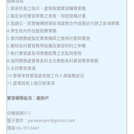
服務項目
1.稟承校長之指示，處理有關實習輔導業務
2.擬定全校實習業務之長程、短程發展計畫
3.協調公、民營機構辦理各項建教合作或委託代辦之各項業務
4.學生校內外技藝競賽業務
5.會同教務處擬定專業機師之進修計劃與實施
6.審核各科實習教學設備及實習材料之申購
7.執行實習處各項業務經費之支配與使用
8.協同教務處督導各科主任推動各科實習教學事務
9.主持實習會議
10.督導考核實習處有關工作人員服務狀況
11.處理其他上級交辦事項
實習輔導組長：嚴婉尹
分機號碼512
電子郵件：yanwanyen@gmail.com
傳真:06-3912441