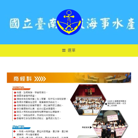
跳
轉
至
主
要
內
容
選單